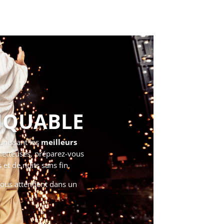
NQUABLE
unissant les
meilleurs
metteuses, préparez-vous
et de nuits sans fin.
 vous attendent dans un