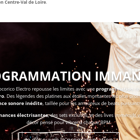
n Centre-Val de Loire
.
OGRAMMATION IMMA
corico Electro repousse les limites avec une
programmation
ré
ro
. Des légendes des platines aux étoiles montantes les plus pro
ce sonore inédite
, taillée pour les amoureux de beats puissants 
mances électrisantes
, des sets exclusifs, et des lives immersifs
décor pensé pour vibrer à chaque BPM.
Je découvre la programmation