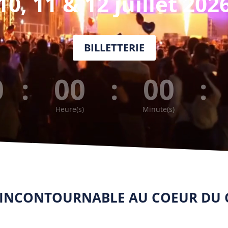
10, 11 & 12 juillet 202
BILLETTERIE
0
:
00
:
00
:
Heure(s)
Minute(s)
O INCONTOURNABLE
AU COEUR DU 