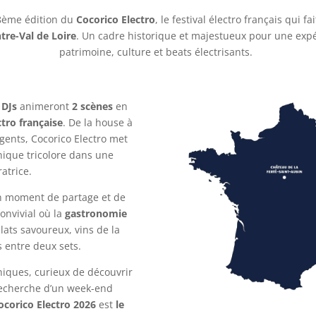
 8ème édition du
Cocorico Electro
, le festival électro français qui f
tre-Val de Loire
. Un cadre historique et majestueux pour une exp
patrimoine, culture et beats électrisants.
 DJs
animeront
2 scènes
en
tro française
. De la house à
gents, Cocorico Electro met
nique tricolore dans une
atrice.
un moment de partage et de
convivial où la
gastronomie
lats savoureux, vins de la
s entre deux sets.
iques, curieux de découvrir
recherche d’un week-end
ocorico Electro 2026
est
le