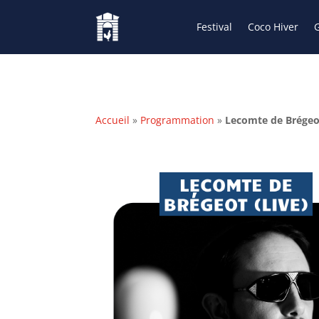
Festival
Coco Hiver
G
Accueil
»
Programmation
»
Lecomte de Brégeo