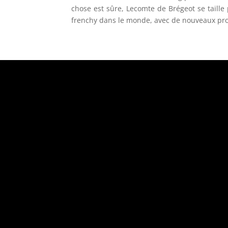
chose est sûre, Lecomte de Brégeot se taille p
frenchy dans le monde, avec de nouveaux pro