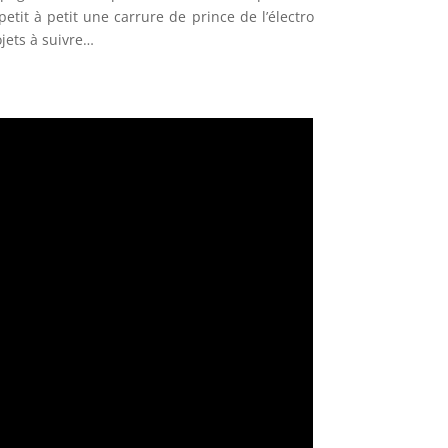
etit à petit une carrure de prince de l’électro
jets à suivre…