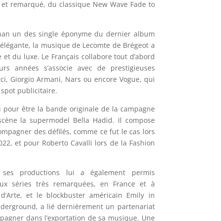
ace et remarqué, du classique New Wave Fade to
than un des single éponyme du dernier album
et élégante, la musique de Lecomte de Brégeot a
 et du luxe.
Le Français collabore tout d’abord
eurs années s’associe avec de prestigieuses
cci, Giorgio Armani, Nars ou encore Vogue, qui
 spot publicitaire.
u pour être la bande originale de la campagne
scène la supermodel Bella Hadid.
Il compose
mpagner des défilés, comme ce fut le cas lors
2, et pour Roberto Cavalli lors de la Fashion
 ses productions lui a également permis
eux séries très remarquées, en France et à
 d’Arte, et le blockbuster américain Emily in
underground, a lié dernièrement un partenariat
mpagner dans l’exportation de sa musique.
Une