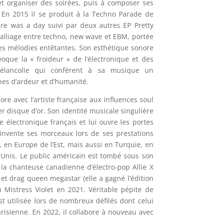
t organiser des soirées, puis à composer ses
.
En 2015 il se produit à la Techno Parade de
re was a day suivi par deux autres EP Pretty
 alliage entre techno, new wave et EBM,
portée
es mélodies entêtantes. Son esthétique sonore
oque la « froideur » de l’électronique et des
élancolie qui confèrent à sa musique un
es d’ardeur et d’humanité.
re avec l’artiste française aux influences soul
er disque d’or.
Son identité musicale singulière
 électronique français et lui ouvre les portes
réinvente ses morceaux lors de ses prestations
, en Europe de l’Est, mais aussi en Turquie, en
-Unis.
Le public américain est tombé sous son
 la chanteuse canadienne d’électro-pop Allie X
 et drag queen megastar (elle a gagné l’édition
Mistress Violet en 2021. Véritable pépite de
t utilisée lors de nombreux défilés dont celui
risienne. En 2022, il collabore à nouveau avec