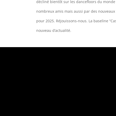
décliné bientôt sur les dancefloors du monde
nombreux amis mais aussi par des nouveaux t
pour 2025. Réjouissons-nous. La baseline “Cas
nouveau d’actualité.