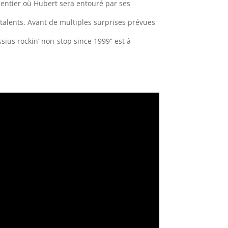
 entier où Hubert sera entouré par ses
alents. Avant de multiples surprises prévues
sius rockin’ non-stop since 1999” est à