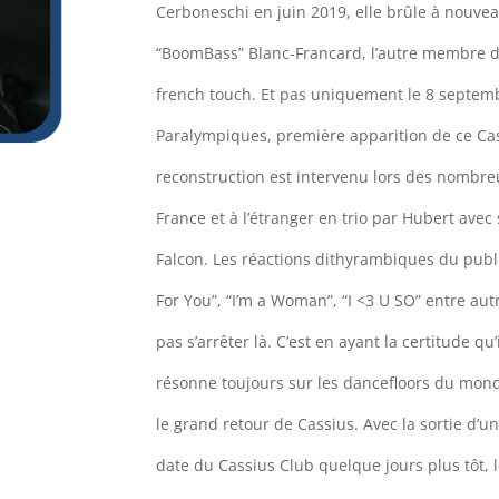
Cerboneschi en juin 2019, elle brûle à nouvea
“BoomBass” Blanc-Francard, l’autre membre d
french touch. Et pas uniquement le 8 septem
Paralympiques, première apparition de ce Cass
reconstruction est intervenu lors des nombreu
France et à l’étranger en trio par Hubert ave
Falcon. Les réactions dithyrambiques du public 
For You”, “I’m a Woman”, “I <3 U SO” entre autr
pas s’arrêter là. C’est en ayant la certitude qu
résonne toujours sur les dancefloors du mond
le grand retour de Cassius. Avec la sortie d’u
date du Cassius Club quelque jours plus tôt, l