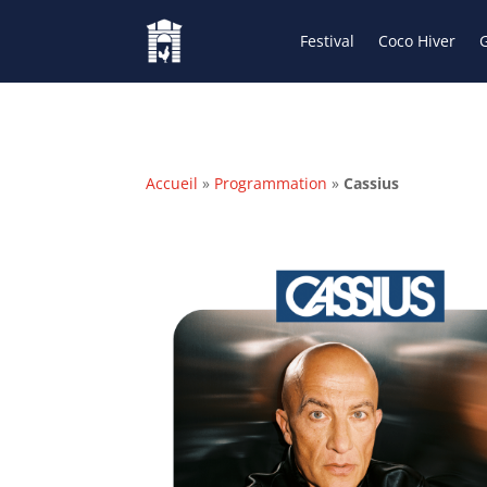
Festival
Coco Hiver
G
Accueil
»
Programmation
»
Cassius