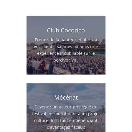
Club Cocorico
Prenez de la hauteur et offrez à
vos clients, salariés ou amis une
expérience inoubliable sur le
perchoir VIP.
Mécénat
Devenez un acteur privilégié du
festival en contribuant à un projet
culturel fort, tout en bénéficiant
d’avantages fiscaux