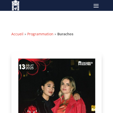
Accueil
»
Programmation
»
Burachos