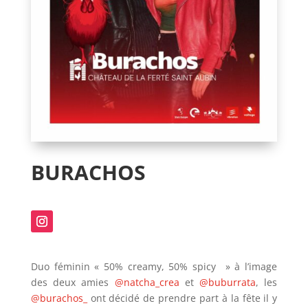
BURACHOS
Duo féminin « 50% creamy, 50% spicy » à l’image
des deux amies
@natcha_crea
et
@buburrata
, les
@burachos_
ont décidé de prendre part à la fête il y