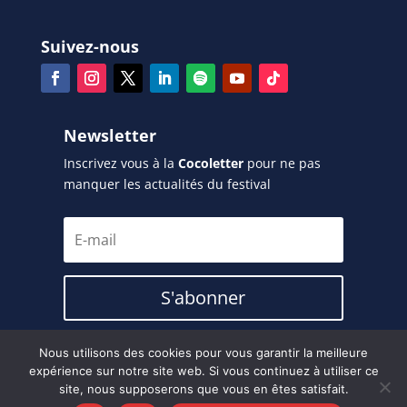
Suivez-nous
Newsletter
Inscrivez vous à la
Cocoletter
pour ne pas
manquer les actualités du festival
S'abonner
Nous utilisons des cookies pour vous garantir la meilleure
expérience sur notre site web. Si vous continuez à utiliser ce
© 2025 Cocorico Electro |
Mentions légales
|
CGV
|
site, nous supposerons que vous en êtes satisfait.
RGPD
|
FAQ
|
Made by standesign.fr